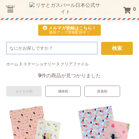
MENU
0
メルマガ登録はこちら！
最新グッズ情報配信中！
検索
ホーム
ステーショナリー
クリアファイル
9
件の商品が見つかりました
おすすめ順
価格順
新着順