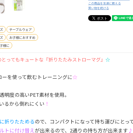
この商品を友達に教える
買い物を続ける
ズ
テーブルウェア
ズ
お子様におすすめ
子様に
のとってもキュートな『折りたたみストローマグ』
☆
ローを使って飲むトレーニングに
☆
透明度の高いPET素材を使用。
いるから倒れにくい
！
に折りたためる
ので、コンパクトになって持ち運びにとっ
ルトに付け替え
が出来るので、2通りの持ち方が出来ます
♪