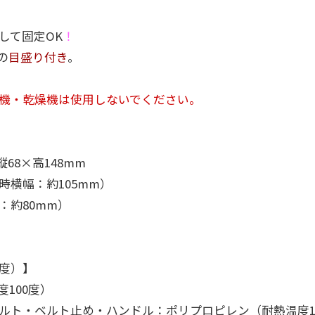
して固定OK
！
の
目盛り付き
。
機・乾燥機は使用しないでください。
縦68×高148mm
時横幅：約105mm）
：約80mm）
度）】
度100度）
ルト・ベルト止め・ハンドル：ポリプロピレン（耐熱温度1