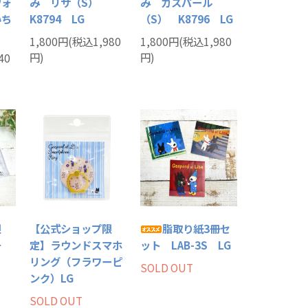
ウォ
み リサ（S）
み ガスパール
いち
K8794 LG
（S） K8796 LG
1,800円(税込1,980
1,800円(税込1,980
円)
円)
40
限
【公式ショップ限
脂取り紙3冊セ
チ
定】ラウンドスマホ
ット LAB-3S LG
リング（フラワーピ
SOLD OUT
ンク）LG
SOLD OUT