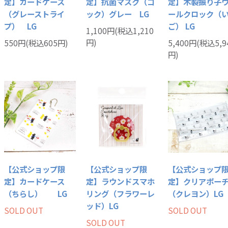
定】カードケース
定】抗菌マスク（コ
定】木製振り子
（グレーストライ
ック）グレー LG
ールクロック（
プ） LG
ご） LG
1,100円(税込1,210
円)
550円(税込605円)
5,400円(税込5,9
円)
【公式ショップ限
【公式ショップ限
【公式ショップ
定】カードケース
定】ラウンドスマホ
定】クリアポー
（ちらし） LG
リング（フラワーレ
（クレヨン）LG
ッド）LG
SOLD OUT
SOLD OUT
SOLD OUT