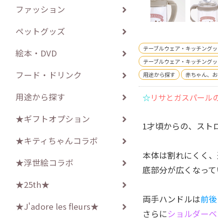
ファッション
ペットグッズ
テーブルウェア・キッチングッ
絵本・DVD
テーブルウェア・キッチングッ
フード・ドリンク
用途から探す
赤ちゃん、お
用途から探す
☆
リサとガスパール
★ギフトオプション
1才頃からの、スト
★キティちゃんコラボ
本体は割れにくく、
★浮世絵コラボ
底部分が広くなって
★25th★
両手ハンドルは
前後
★J'adore les fleurs★
さらに
ショルダーベ