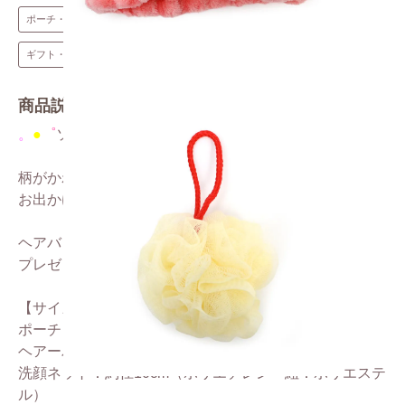
ポーチ・巾着・ガマグチ
用途から探す
ギフト・プレゼントにおすすめ
商品説明
。
●
゜
ソフトな色合いの洗顔ネットセット
゜
◎
。
柄がかわいいクリアポーチ付き
♪
お出かけ先で可愛く使えます
♪
♪
ヘアバンドはふわふわで優しい触り心地
◎
プレゼントにもおススメです
☆
【サイズ・素材】
ポーチ：約21×13×7cm(PVC)
ヘアーバンド：約9×20cm（ポリエステル）
洗顔ネット：約径10cm（ポリエチレン 紐：ポリエステ
ル）