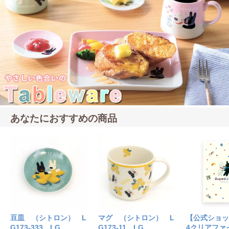
あなたにおすすめの商品
豆皿 （シトロン） L
マグ （シトロン） L
【公式ショッ
G173-333 LG
G173-11 LG
4クリアファイル