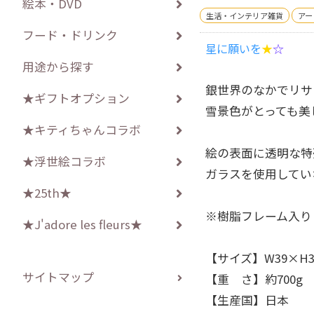
絵本・DVD
生活・インテリア雑貨
アー
フード・ドリンク
星に願いを
★
☆
用途から探す
銀世界のなかでリサ
★ギフトオプション
雪景色がとっても美
★キティちゃんコラボ
絵の表面に透明な特
★浮世絵コラボ
ガラスを使用してい
★25th★
※樹脂フレーム入り
★J'adore les fleurs★
【サイズ】W39×H3
サイトマップ
【重 さ】約700g
【生産国】日本