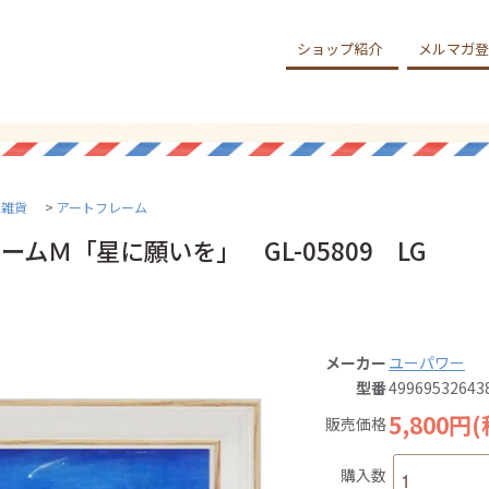
ショップ紹介
メルマガ登
ア雑貨
>
アートフレーム
ームＭ「星に願いを」 GL-05809 LG
メーカー
ユーパワー
型番
49969532643
5,800円
販売価格
購入数