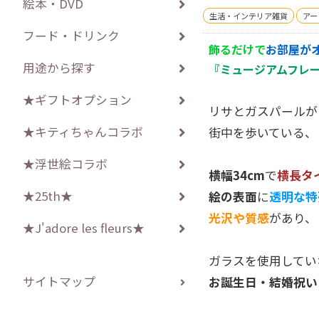
絵本・DVD
生活・インテリア雑貨
アー
フード・ドリンク
飾るだけで
お部屋が
用途から探す
『ミュージアムフレー
★ギフトオプション
リサとガスパールが
★キティちゃんコラボ
街中を歩いている、
★浮世絵コラボ
横幅34cm
で
横長タ
★25th★
絵の表面
に
透明な特
光沢や質感
があり、
★J'adore les fleurs★
ガラスを使用してい
サイトマップ
お誕生日・結婚祝い