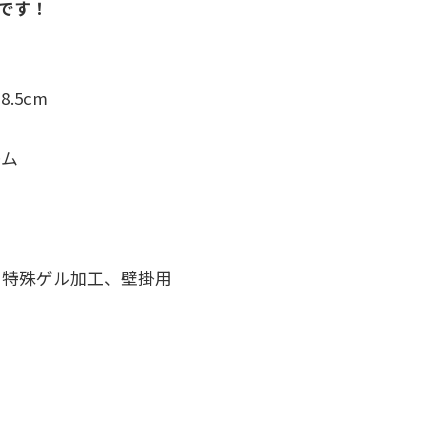
です！
.5cm
ーム
：特殊ゲル加工、壁掛用