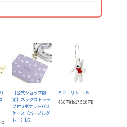
パ
【公式ショップ限
ミニ リサ LG
ス
定】ネックストラッ
480円(税込528円)
プ付 2ポケットパス
ケース（パープルグ
レー）LG
00