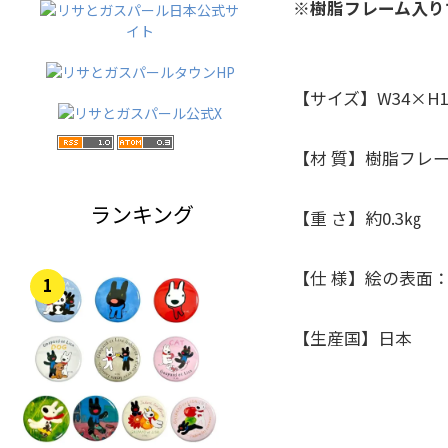
※樹脂フレーム入り
【サイズ】W34×H18
【材 質】樹脂フレ
ランキング
【重 さ】約0.3㎏
【仕 様】絵の表面
1
【生産国】日本