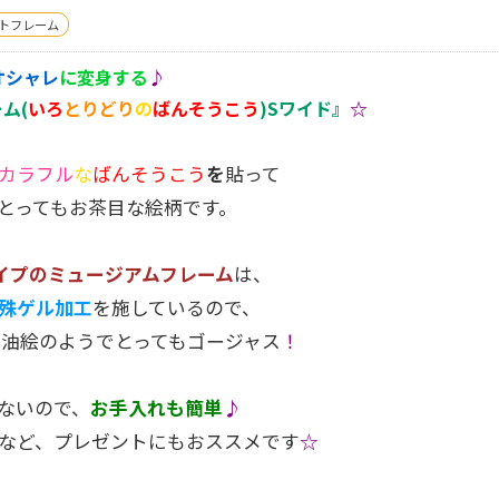
トフレーム
オシャレ
に変身する
♪
ム(
いろ
とりどり
の
ばんそうこう
)Sワイド』
☆
カラフル
な
ばんそうこう
を
貼って
とってもお茶目な絵柄です。
イプのミュージアムフレーム
は、
殊ゲル加工
を施しているので、
 油絵のようでとってもゴージャス
！
ないので、
お手入れも簡単
♪
など、プレゼントにもおススメです
☆