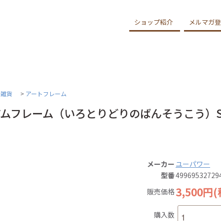
ショップ紹介
メルマガ登
ア雑貨
>
アートフレーム
ムフレーム（いろとりどりのばんそうこう）Sワイ
メーカー
ユーパワー
型番
49969532729
3,500円
販売価格
購入数