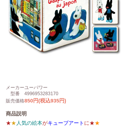
メーカー
ユーパワー
型番
4996953283170
850円(税込935円)
販売価格
商品説明
★
★
人気の絵本
が
キューブアート
に★
★