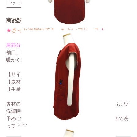
ファッション
エプロン
商品説明
★
さっと羽織れてあったかいフリース
★
肩部分も袖
がある人気のスタイル☆
袖口、裾口の
ステッチ
がポイント
♪
暖かく触り心地もGoodです！
【サイズ】着丈78cm、前身巾55cm
【素材】ポリエステル100％
【生産国】中国
素材の特性上、毛羽落ちすることがあり、着用中および
洗濯時に衣料に付くことがあります。
予めご了承下さい。洗濯の際はネットを使用し単独で洗
って下さい。